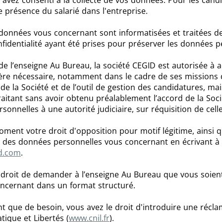
avez consenti à la collecte de vos données. Pour les candi
 présence du salarié dans l'entreprise.
onnées vous concernant sont informatisées et traitées de 
nfidentialité ayant été prises pour préserver les données p
 de l’enseigne Au Bureau, la société CEGID est autorisée à 
vère nécessaire, notamment dans le cadre de ses missions 
 de la Société et de l’outil de gestion des candidatures, 
aitant sans avoir obtenu préalablement l’accord de la Soc
onnelles à une autorité judiciaire, sur réquisition de celle
ent votre droit d'opposition pour motif légitime, ainsi q
n des données personnelles vous concernant en écrivant à l
d.com
.
 droit de demander à l’enseigne Au Bureau que vous soien
ncernant dans un format structuré.
nt que de besoin, vous avez le droit d'introduire une récla
ique et Libertés (
www.cnil.fr
).